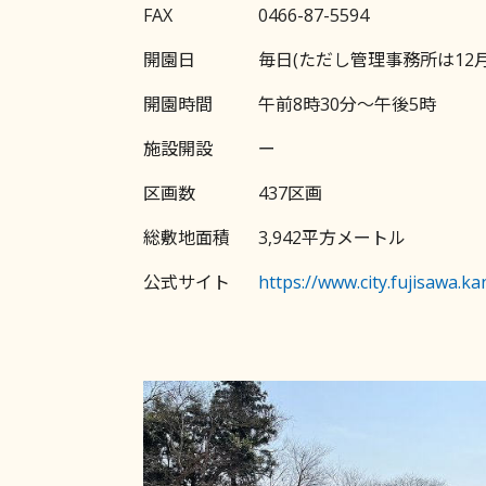
FAX
0466-87-5594
開園日
毎日(ただし管理事務所は12月
開園時間
午前8時30分～午後5時
施設開設
ー
区画数
437区画
総敷地面積
3,942平方メートル
公式サイト
https://www.city.fujisawa.kan