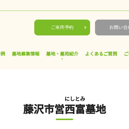
ご来所予約
お問い合
事例
墓地募集情報
墓地・墓苑紹介
よくあるご質問
ご
にしとみ
藤沢市営
西富
墓地