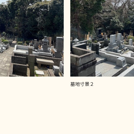
墓地寸景２