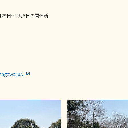
29日～1月3日の間休所)
agawa.jp/...