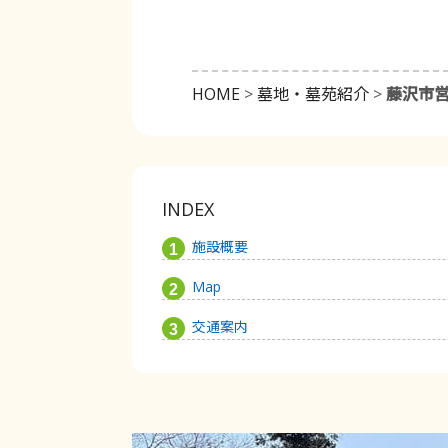
HOME
>
墓地・墓苑紹介
>
藤沢市
INDEX
施設概要
Map
交通案内